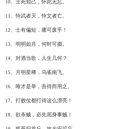
10、士死知己，怀此无忘。
11、恃武者灭，恃文者亡。
12、士有偏短，庸可废乎！
13、明明如月，何时可掇。
14、对酒当歌，人生几何？
15、月明星稀，乌雀南飞。
16、唯才是举，吾得而用之。
17、打败仗都打得这么漂亮！
18、欲杀贼，必先屈身事贼！
19、狐死归首丘，故乡安可忘。