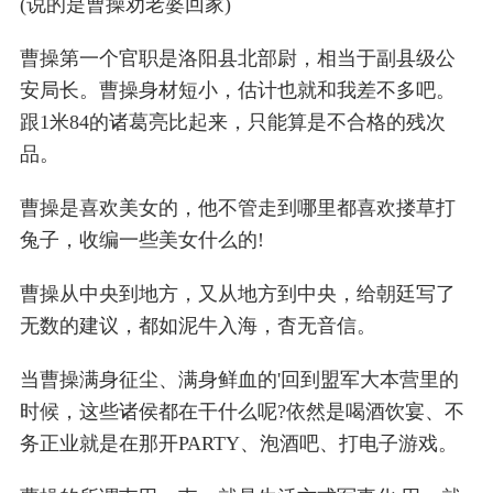
(说的是曹操劝老婆回家)
曹操第一个官职是洛阳县北部尉，相当于副县级公
安局长。曹操身材短小，估计也就和我差不多吧。
跟1米84的诸葛亮比起来，只能算是不合格的残次
品。
曹操是喜欢美女的，他不管走到哪里都喜欢搂草打
兔子，收编一些美女什么的!
曹操从中央到地方，又从地方到中央，给朝廷写了
无数的建议，都如泥牛入海，杳无音信。
当曹操满身征尘、满身鲜血的'回到盟军大本营里的
时候，这些诸侯都在干什么呢?依然是喝酒饮宴、不
务正业就是在那开PARTY、泡酒吧、打电子游戏。