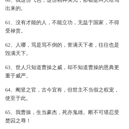
60、我这份气色，这份精神头儿，那都是叫人给骂
出来的。
61、没有才能的人，不能立功，无益于国家，不得
受禄赏。
62、人哪，骂是骂不倒的，誉满天下者，往往也是
毁满天下。
63、世人只知道曹操之威，却不知道曹操的恩典更
重于威严。
64、阉竖之官，古今宜有，但世主不当假之权宠，
使至于此。
65、我曹操，生当豪杰，死亦鬼雄。断不可堪忍受
楚囚之辱！