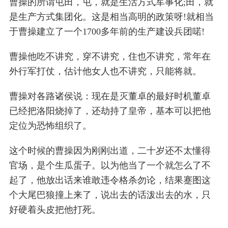
曹操的所谓屯田，屯，就是生活方式军事化;田，就
是生产方式集团化。这是相当高明的政策呀!就相当
于曹操建立了一个1700多年前的生产建设兵团喏!
曹操他吃不讲究，穿不讲究，住也不讲究，常年在
外行军打仗，估计他女人也不讲究，只能将就。
曹操对各路诸侯说：现在是灭董卓的最好时机董卓
已经把洛阳烧掉了，还劫持了皇帝，基本可以把他
定位为恐怖组织了。
这个时候的曹操因为刚刚出道，二十岁还不太懂得
官场，是个生瓜蛋子。以为他当了一个就怎么了不
起了，他放出话来谁敢违令格杀勿论，结果蹇图这
个大尾巴狼撞上来了，说出去的话泼出去的水，只
好硬着头皮把他打死。