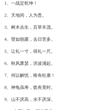
1、一战定乾坤！
2、天地间，人为贵。
3、树木丛生，百草丰茂。
4、譬如朝露，去日苦多。
5、让礼一寸，得礼一尺。
6、秋风萧瑟，洪波涌起。
7、何以解忧，唯有杜康！
8、神龟虽寿，犹有竟时。
9、山不厌高，水不厌深。