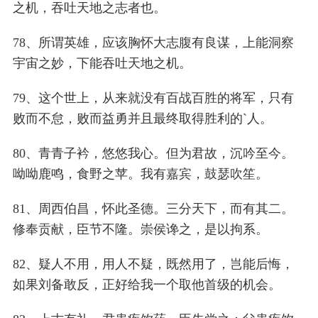
之机，吞吐天地之志者也。
78、所谓英雄，应该胸怀大志腹有良谋，上能洞察
宇宙之妙，下能吞吐天地之机。
79、这个世上，从来就没有百战百胜的将军，只有
败而不怠，败而益勇并且最终取得胜利的`人。
80、青青子衿，悠悠我心。但为君故，沉吟至今。
呦呦鹿鸣，食野之苹。我有嘉宾，鼓瑟吹笙。
81、周西伯昌，怀此圣德。三分天下，而有其二。
修奉贡献，臣节不隆。崇侯谗之，是以拘系。
82、疑人不用，用人不疑，既然用了，岂能后悔，
如果刘备敢反，正好给我一个取他首级的机会。