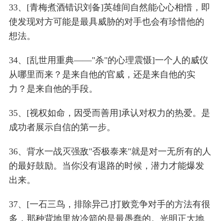
33、[青梅煮酒错识刘备]英雄间自然能心心相惜，即
使发现对方可能是最具威胁的对手也会有珍惜他的
想法。
34、[乱世用重典——"杀"的心理震慑]一个人的威仪
从哪里而来？是来自他的官威，还是来自他的实
力？是来自他的手段。
35、[视权如命，因受而善用]承认对权力的热爱。是
成功者展示自信的第一步。
36、背水一战灭强敌"否极泰来"就是对一无所有的人
的最好鼓励。当你没有退路的时候，潜力才能爆发
出来。
37、[一石三鸟，排除异己]打败竞争对手的方法有很
多，那种背地里放冷箭的是最愚蠢的。光明正大地