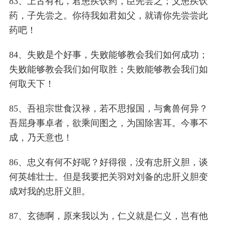
83、上古有礼，君患疾饮药，臣先尝之；父患疾饮
药，子先尝之。你待我如君如父，就请你先尝尝此
药吧！
84、失败是个好事，失败能够教会我们如何成功；
失败能够教会我们如何取胜；失败能够教会我们如
何取天下！
85、吾祖宗世食汉禄，若不思报国，与禽兽何异？
吾屈身事卓者，欲乘间图之，为国除害耳。今事不
成，乃天意也！
86、忠义有何不好呢？好得很，没有忠肝义胆，谈
何英雄壮士。但是我要把关羽对刘备的忠肝义胆变
成对我的忠肝义胆。
87、玄德啊，原来我以为，仁义就是仁义，岂有他