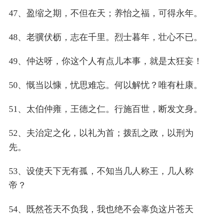
47、盈缩之期，不但在天；养怡之福，可得永年。
48、老骥伏枥，志在千里。烈士暮年，壮心不已。
49、仲达呀，你这个人有点儿本事，就是太狂妄！
50、慨当以慷，忧思难忘。何以解忧？唯有杜康。
51、太伯仲雍，王德之仁。行施百世，断发文身。
52、夫治定之化，以礼为首；拨乱之政，以刑为
先。
53、设使天下无有孤，不知当几人称王，几人称
帝？
54、既然苍天不负我，我也绝不会辜负这片苍天