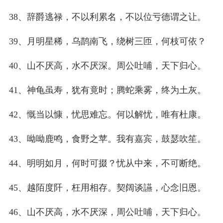
38、辞爵逃禄，不以利累名，不以位亏德谓之让。
39、月明星稀，乌鹊南飞，绕树三匝，何枝可依？
40、山不厌高，水不厌深。周公吐哺，天下归心。
41、神龟虽寿，犹有竟时；腾蛇乘雾，终为土灰。
42、慨当以慷，忧思难忘。何以解忧，唯有杜康。
43、呦呦鹿鸣，食野之苹。我有嘉宾，鼓瑟吹笙。
44、明明如月，何时可掇？忧从中来，不可断绝。
45、越陌度阡，枉用相存。契阔谈讌，心念旧恩。
46、山不厌高，水不厌深，周公吐哺，天下归心。