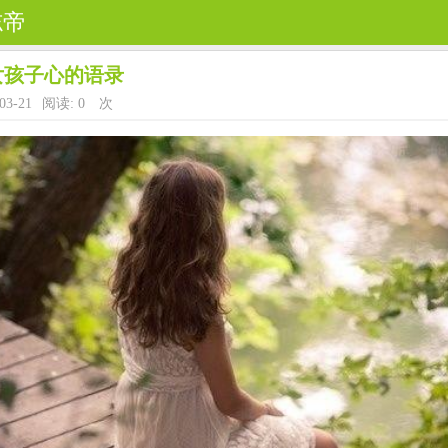
志帝
女孩子心的语录
03-21
阅读:
0
次