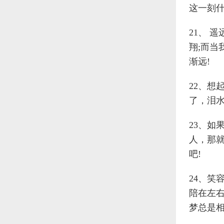
这一刻
21、 
翔;而
渐远!
22、想
了，泪
23、如
人，那就
吧!
24、笑
陪在左
梦总是