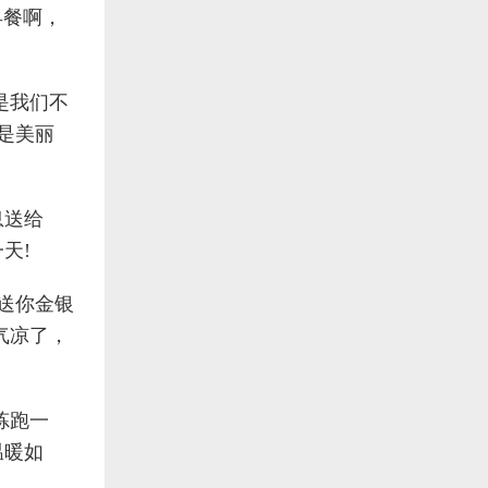
早餐啊，
是我们不
是美丽
息送给
天!
;送你金银
气凉了，
炼跑一
温暖如