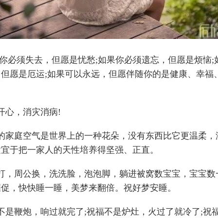
果你必须失去，但愿是忧愁;如果你必须遗忘，但愿是烦恼;
，但愿是厄运;如果可以永远，但愿伴随你的是健康、幸福
开心，消灾消病!
睦的家庭空气是世界上的一种花朵，没有东西比它更温柔，
适宜于把一家人的天性培养得坚强、正直。
欠打，周公换，洗洗脸，泡泡脚，躺进被窝数宝宝，宝宝数
催促，快快睡一睡，美梦来翻倍。祝好梦安睡。
不是鞭炮，响过就完了;祝福不是炉灶，火过了就冷了;祝