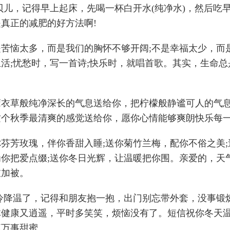
宝贝儿，记得早上起床，先喝一杯白开水(纯净水)，然后吃
真正的减肥的好方法啊!
是苦恼太多，而是我们的胸怀不够开阔;不是幸福太少，而
活;忧愁时，写一首诗;快乐时，就唱首歌。其实，生命总
薰衣草般纯净深长的气息送给你，把柠檬般静谧可人的气
这个秋季最清爽的感觉送给你，愿你心情能够爽朗快乐每一
你芬芳玫瑰，伴你香甜入睡;送你菊竹兰梅，配你不俗之美
为你把爱点缀;送你冬日光辉，让温暖把你围。亲爱的，天
衣加被。
天冷降温了，记得和朋友抱一抱，出门别忘带外套，没事锻
体健康又逍遥，平时多笑笑，烦恼没有了。短信祝你冬天
庭万事甜蜜。