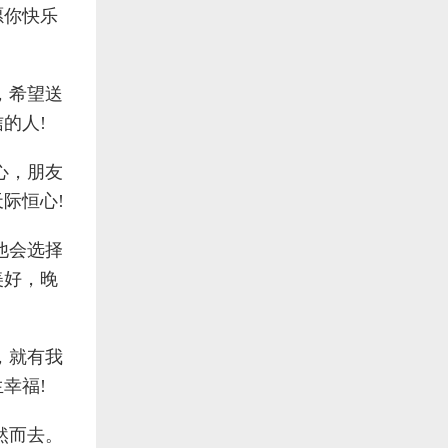
愿你快乐
，希望送
的人!
心，朋友
际恒心!
他会选择
美好，晚
，就有我
幸福!
然而去。