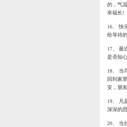
的，气
幸福长!
16、 
给等待
17、 
是否知
18、 
回到家
安，朋友
19、 
深深的
20、 