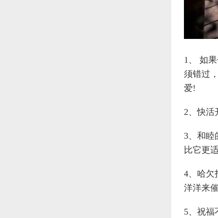
1、 如
须错过
爱!
2、快活
3、和
比它更
4、哈
洋洋来
5、祝福