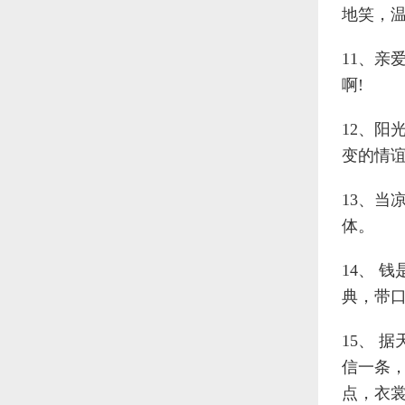
地笑，温
11、亲
啊!
12、阳
变的情谊
13、当
体。
14、 
典，带
15、 
信一条
点，衣