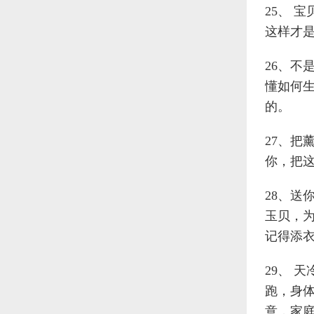
25、 
这样才是
26、不
懂如何生
的。
27、把
你，把
28、送
玉贝，
记得添
29、 
跑，身
意，家