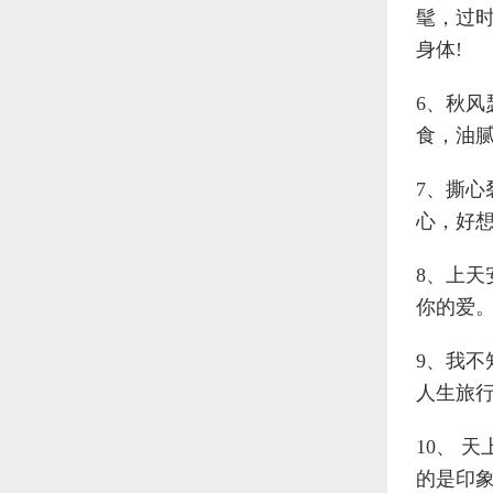
髦，过
身体!
6、秋风
食，油腻
7、撕
心，好想
8、上天
你的爱
9、我
人生旅
10、 
的是印