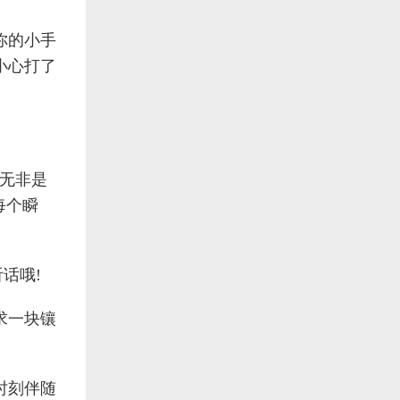
你的小手
小心打了
，无非是
每个瞬
话哦!
求一块镶
时刻伴随