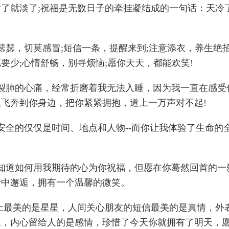
时了就淡了;祝福是无数日子的牵挂凝结成的一句话：天冷
瑟瑟，切莫感冒;短信一条，提醒来到;注意添衣，养生绝招
要少;心情舒畅，别寻烦恼;愿你天天，都能欢笑!
心裂肺的心痛，经常折磨着我无法入睡，因为我一直在感受
飞奔到你身边，把你紧紧拥抱，道上一万声对不起!
安全的仅仅是时间、地点和人物--而你让我体验了生命的全
。
不知道如何用我期待的心为你祝福，但愿在你蓦然回首的一
行中邂逅，拥有一个温馨的微笑。
天上最美的是星星，人间关心朋友的短信最美的是真情，外
象，内心留给人的是感情，珍惜了今天你就拥有了明天，