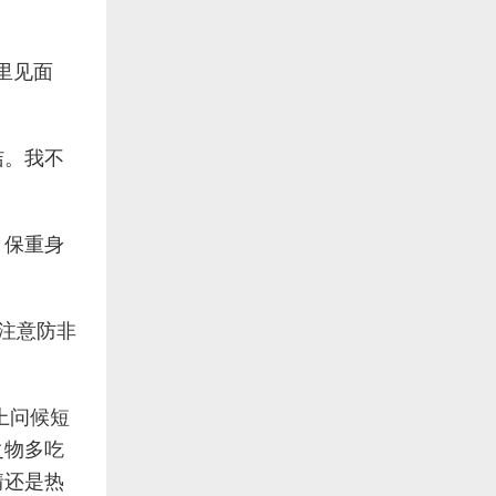
里见面
洁。我不
，保重身
请注意防非
上问候短
之物多吃
情还是热