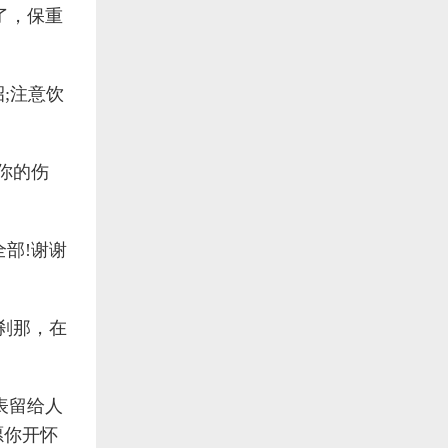
了，保重
;注意饮
你的伤
部!谢谢
刹那，在
表留给人
愿你开怀