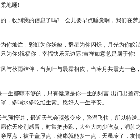
柔地睡!
爱的，收到我的信息了吗?一会儿要早点睡觉啊，我们在梦
光为你灿烂，彩虹为你妖娆，群星为你闪烁，月光为你皎
只为你!祝福你，幸福快乐无边际!吉祥如意总是属于你!
凉风与秋雨结伴，当黄叶与晨霜相依，当冷月共霞光一色
钱是一生都赚不够的，只有健康是你一生的财富!出门出差
口罩，多喝水多吃维生素。愿好人一生平安。
据天气预报讲，最近天气会骤然变冷，降温飞快，所以特送
，愿你天冷别感冒，时常把步跑，大鱼大肉少吃点，润肺
裳穿厚点，被子盖厚点，健康就能多一点，天虽冷了，友