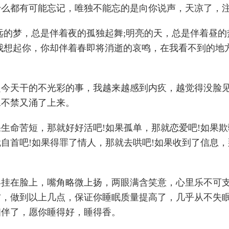
什么都有可能忘记，唯独不能忘的是向你说声，天凉了，注
遥远的梦，总是伴着夜的孤独起舞;明亮的天，总是伴着昼的
当我想起你，你却伴着春即将消逝的哀鸣，在我看不到的地
起今天干的不光彩的事，我越来越感到内疚，越觉得没脸
水不禁又涌了上来。
果生命苦短，那就好好活吧!如果孤单，那就恋爱吧!如果
自首吧!如果得罪了情人，那就去哄吧!如果收到了信息
容挂在脸上，嘴角略微上扬，两眼满含笑意，心里乐不可
右，做到以上几点，保证你睡眠质量提高了，几乎从不失
相伴了，愿你睡得好，睡得香。